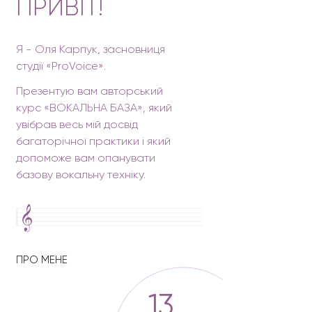
ПРИВІТ!
Я - Оля Карпук, засновниця
студії «ProVoice».
Презентую вам авторський
курс «ВОКАЛЬНА БАЗА», який
увібрав весь мій досвід
багаторічної практики і який
допоможе вам опанувати
базову вокальну техніку.
ПРО МЕНЕ
13