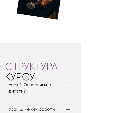
СТРУКТУРА
КУРСУ
Урок 1. Як правильно
дихати?
Що таке діафрамга та як її
відчути. Як і де утворюється
Урок 2. Режим роботи