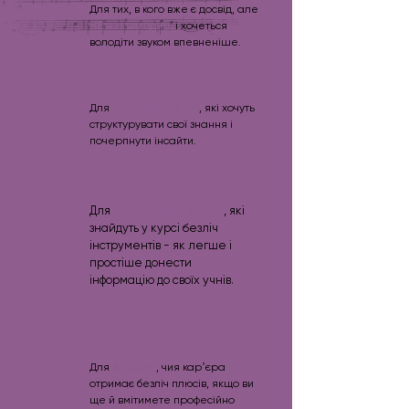
Для тих, в кого вже є досвід, але
НЕ все виходить
і хочеться
володіти звуком впевненіше.
Для
ПРОФЕСІОНАЛІВ
, які хочуть
структурувати свої знання і
почерпнути інсайти.
Для
ВИКЛАДАЧІВ вокалу
, які
знайдуть у курсі безліч
інструментів - як легше і
простіше донести
інформацію до своїх учнів.
Для
АКТОРІВ
, чия карʼєра
отримає безліч плюсів, якщо ви
ще й вмітимете професійно