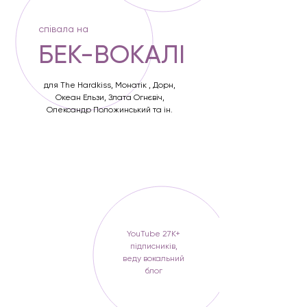
співала на
БЕК-ВОКАЛІ
для The Hardkiss, Монатік , Дорн,
Океан Ельзи, Злата Огнєвіч,
Олександр Положинський та ін.
YouTube 27К+
підписників,
веду вокальний
блог