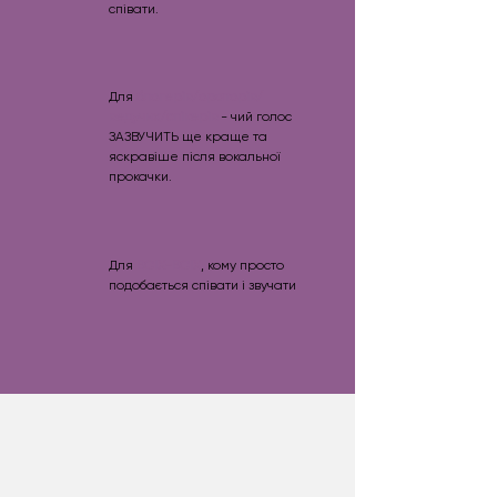
співати.
Для
блогерів/ораторів/
ведучих/спікерів
- чий голос
ЗАЗВУЧИТЬ ще краще та
яскравіше після вокальної
прокачки.
Для
ВСІХ-ВСІХ
, кому просто
подобається співати і звучати