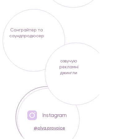
Сонграйтер та
саундпродюсер
озвучую
рекламні
джингли
Insta
gram
@olya.provoice